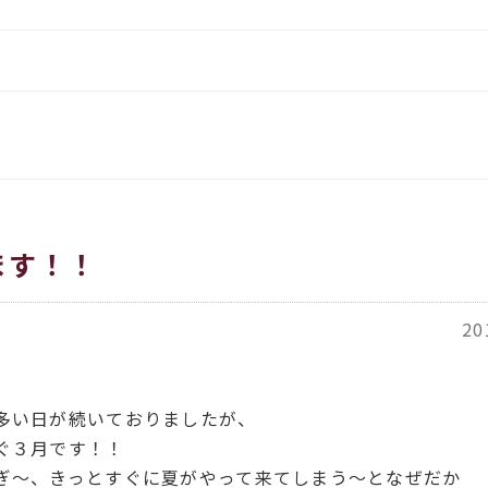
をお伝えします
イタリア、アメリカのインポー
覧
都繊維」
ORT商品一覧
ACH（カバチ）商品一覧
ます！！
20
多い日が続いておりましたが、
ぐ３月です！！
ぎ～、きっとすぐに夏がやって来てしまう～となぜだか