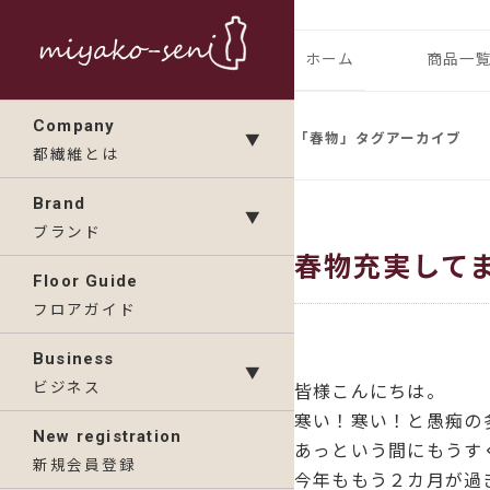
コ
ン
都繊維の日々のニュース
フランス、
ホーム
商品一
テ
ン
ランドの「
IMP
Company
ツ
「
春物
」タグアーカイブ
▼
都繊維とは
へ
KAV
ス
Brand
▼
キ
ブランド
春物充実して
ッ
Floor Guide
プ
フロアガイド
Business
▼
ビジネス
皆様こんにちは。
寒い！寒い！と愚痴の
New registration
あっという間にもうす
新規会員登録
今年ももう２カ月が過