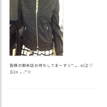
皆様の御来店お待ちしてまーす☆*:.｡. o(≧▽
≦)o .｡.:*☆