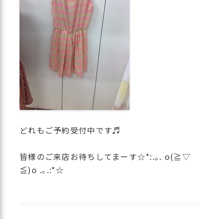
どれもご予約受付中です♬
皆様のご来店お待ちしてまーす☆*:.｡. o(≧▽
≦)o .｡.:*☆