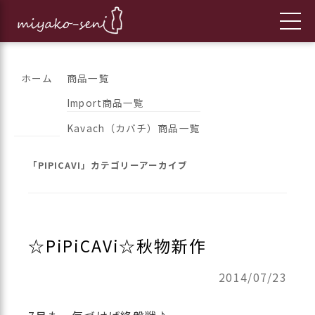
コ
都繊維の日々のニュースをお伝えします
フランス、イタリア、アメリカ
ホーム
商品一覧
ン
Import商品一覧
のインポートファッションとオ
テ
Kavach（カバチ）商品一覧
ン
リジナルブランドの「都繊維」
ツ
「
PIPICAVI
」カテゴリーアーカイブ
へ
ス
キ
ッ
☆PiPiCAVi☆秋物新作
プ
2014/07/23