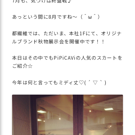
7月も、気づけば終盤戦♪
あっという間に8月ですね〜（＾ω＾）
都繊維では、ただいま、本社1Fにて、オリジナ
ルブランド秋物展示会を開催中です！！
本日はその中でもPiPiCAViの人気のスカートを
ご紹介☆
今年は何と言ってもミディ丈♡( ´ ▽ ` )