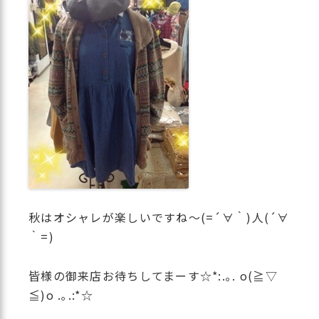
秋はオシャレが楽しいですね〜(=´∀｀)人(´∀
｀=)
皆様の御来店お待ちしてまーす☆*:.｡. o(≧▽
≦)o .｡.:*☆