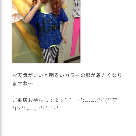
お天気がいいと明るいカラーの服が着たくなり
ますね〜
ご来店お待ちしてます*･゜ﾟ･*:.｡..｡.:*･'(*ﾟ▽ﾟ
*)’･*:.｡. .｡.:*･゜ﾟ･*