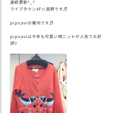
連続更新^_^
ライブタウン4F☆高野です♬
pipicaviの案内です♬
pipicaviは今年も可愛い柄ニットが人気で大好
評‼︎