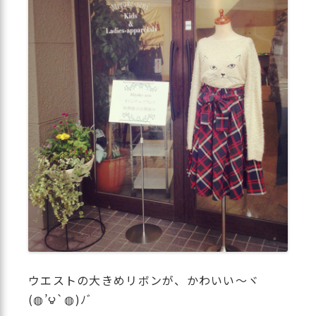
ウエストの大きめリボンが、かわいい〜ヾ
(◍’౪`◍)ﾉﾞ