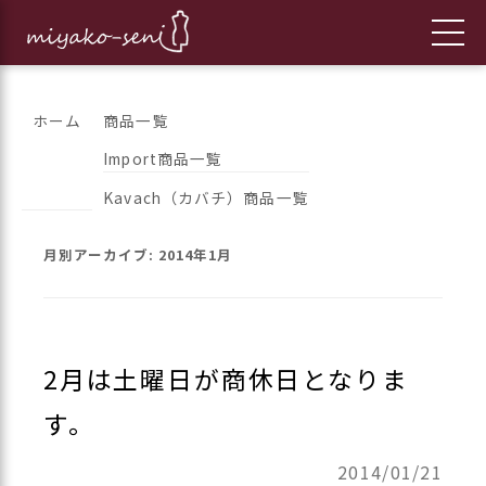
コ
都繊維の日々のニュースをお伝えします
フランス、イタリア、アメリカ
ホーム
商品一覧
ン
Import商品一覧
のインポートファッションとオ
テ
Kavach（カバチ）商品一覧
ン
リジナルブランドの「都繊維」
ツ
月別アーカイブ:
2014年1月
へ
ス
キ
ッ
2月は土曜日が商休日となりま
プ
す。
2014/01/21