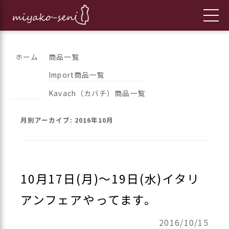
コ
都繊維の日々のニュースをお伝えします
フランス、イタリア、アメリカ
ホーム
商品一覧
ン
Import商品一覧
のインポートファッションとオ
テ
Kavach（カバチ）商品一覧
ン
リジナルブランドの「都繊維」
ツ
月別アーカイブ:
2016年10月
へ
ス
キ
ッ
10月17日(月)～19日(水)イタリ
プ
アンフェアやってます。
2016/10/15