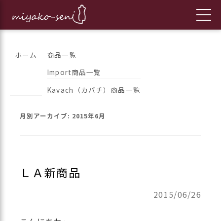
コ
都繊維の日々のニュースをお伝えします
フランス、イタリア、アメリカ
ホーム
商品一覧
ン
Import商品一覧
のインポートファッションとオ
テ
Kavach（カバチ）商品一覧
ン
リジナルブランドの「都繊維」
ツ
月別アーカイブ:
2015年6月
へ
ス
キ
ッ
ＬＡ新商品
プ
2015/06/26