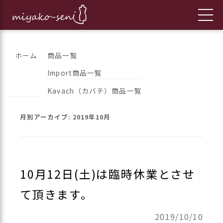
コ
都繊維の日々のニュースをお伝えします
フランス、イタリア、アメリカ
ホーム
商品一覧
ン
Import商品一覧
のインポートファッションとオ
テ
Kavach（カバチ）商品一覧
ン
リジナルブランドの「都繊維」
ツ
月別アーカイブ:
2019年10月
へ
ス
キ
ッ
10月12日(土)は臨時休業とさせ
プ
て頂きます。
2019/10/10