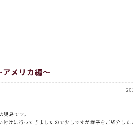
をお伝えします
イタリア、アメリカのインポー
覧
都繊維」
ORT商品一覧
ACH（カバチ）商品一覧
～アメリカ編～
20
の児島です。
い付けに行ってきましたので少しですが様子をご紹介した