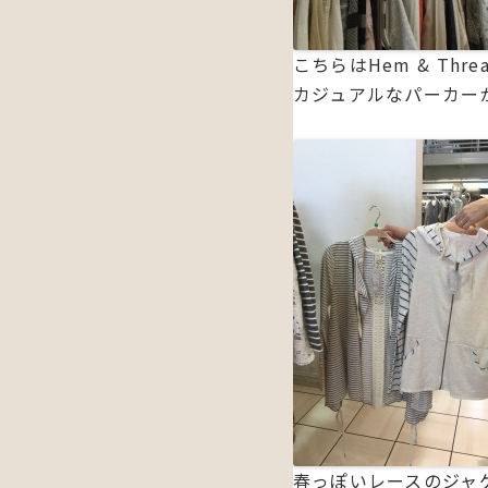
こちらはHem & Th
カジュアルなパーカー
春っぽいレースのジャ