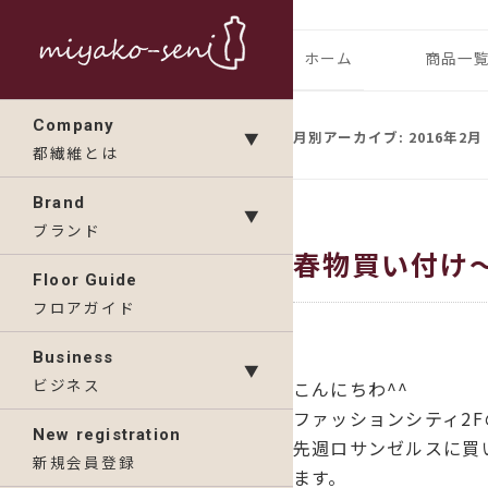
コ
ン
都繊維の日々のニュース
フランス、
ホーム
商品一
テ
ン
ランドの「
IMP
Company
ツ
月別アーカイブ:
2016年2月
▼
都繊維とは
へ
KAV
ス
Brand
▼
キ
ブランド
春物買い付け
ッ
Floor Guide
プ
フロアガイド
Business
▼
ビジネス
こんにちわ^^
ファッションシティ2F
New registration
先週ロサンゼルスに買
新規会員登録
ます。