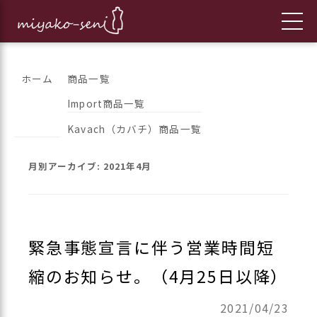
コ
都繊維の日々のニュースをお伝えします
フランス、イタリア、アメリカ
ホーム
商品一覧
ン
Import商品一覧
のインポートファッションとオ
テ
Kavach（カバチ）商品一覧
ン
リジナルブランドの「都繊維」
ツ
月別アーカイブ:
2021年4月
へ
ス
キ
ッ
緊急事態宣言に伴う営業時間短
プ
縮のお知らせ。（4月25日以降）
2021/04/23