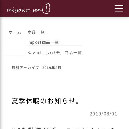
コ
都繊維の日々のニュースをお伝えします
フランス、イタリア、アメリカ
ホーム
商品一覧
ン
Import商品一覧
のインポートファッションとオ
テ
Kavach（カバチ）商品一覧
ン
リジナルブランドの「都繊維」
ツ
月別アーカイブ:
2019年8月
へ
ス
キ
ッ
夏季休暇のお知らせ。
プ
2019/08/01