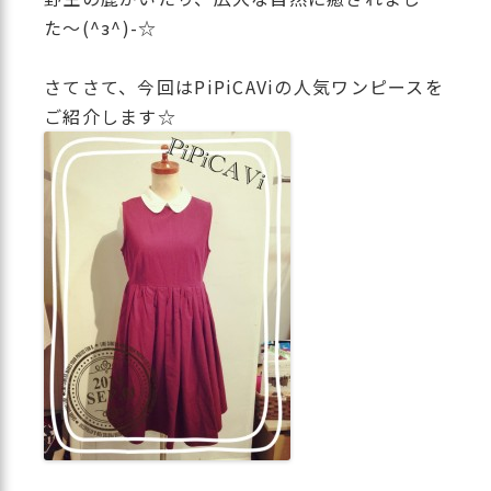
た〜(^з^)-☆
さてさて、今回はPiPiCAViの人気ワンピースを
ご紹介します☆