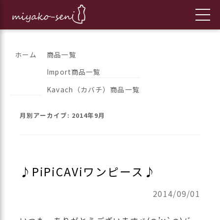
コ
都繊維の日々のニュースをお伝えします
フランス、イタリア、アメリカ
ホーム
商品一覧
ン
Import商品一覧
のインポートファッションとオ
テ
Kavach（カバチ）商品一覧
ン
リジナルブランドの「都繊維」
ツ
月別アーカイブ:
2014年9月
へ
ス
キ
ッ
♪PiPiCAViワンピース♪
プ
2014/09/01