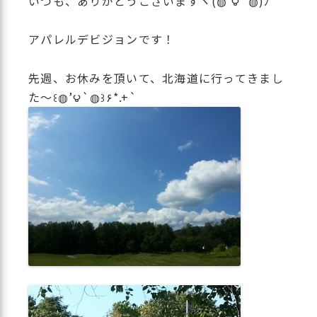
いつも、ありがとうございますヾ(◍’౪`◍)ﾉﾞ
アパレルデビジョンです！
先週、お休みを頂いて、北海道に行ってきまし
た〜꒰◍’౪`◍꒱۶*.+`