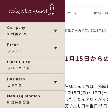
コ
ン
都繊維の日々のニュース
フランス、
ホーム
商品一
テ
ン
ランドの「
IMP
Company
ツ
月別アーカイブ:
2018年1月
▼
都繊維とは
へ
KAV
ス
Brand
▼
キ
ブランド
1月15日から
ッ
Floor Guide
プ
フロアガイド
Business
▼
ビジネス
皆様こんにちは。都繊
1月15日(月)～17
New registration
またまたイタリアから
新規会員登録
売り出し日の当日15