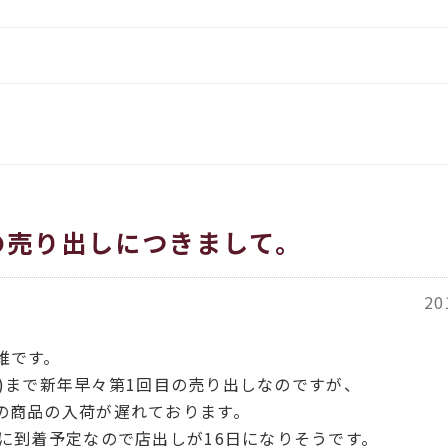
をお伝えします
イタリア、アメリカのインポー
覧
都繊維」
ORT商品一覧
ACH（カバチ）商品一覧
の売り出しにつきまして。
20
維です。
日(水)まで新年早々第1回目の売り出しなのですが、
の商品の入荷が遅れております。
日に到着予定なので店出しが16日になりそうです。