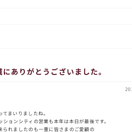
をお伝えします
イタリア、アメリカのインポー
覧
都繊維」
ORT商品一覧
月
ACH（カバチ）商品一覧
誠にありがとうございました。
20
ってまいりましたね。
ッションシティの営業も本年は本日が最後です。
来られましたのも一重に皆さまのご愛顧の