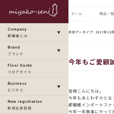
コ
ン
都繊維の日々のニュース
フランス、
ホーム
商品一
テ
ン
ランドの「
IMP
Company
ツ
月別アーカイブ:
2017年12
▼
都繊維とは
へ
KAV
ス
Brand
▼
キ
ブランド
今年もご愛顧
ッ
Floor Guide
プ
フロアガイド
Business
▼
ビジネス
皆様こんにちは。
今年もあとわずかとな
New registration
都繊維インポートファ
新規会員登録
今年一年無事にやって