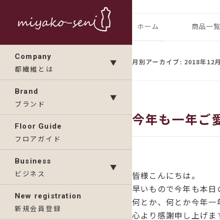
コ
ン
都繊維の日々のニュース
フランス、
ホーム
商品一
テ
ン
ランドの「
IMP
Company
ツ
月別アーカイブ:
2018年12
▼
都繊維とは
へ
KAV
ス
Brand
▼
キ
ブランド
今年も一年ご
ッ
Floor Guide
プ
フロアガイド
Business
▼
ビジネス
皆様こんにちは。
早いもので今年も本日
New registration
何とか、何とか今年一
新規会員登録
心より感謝申し上げま