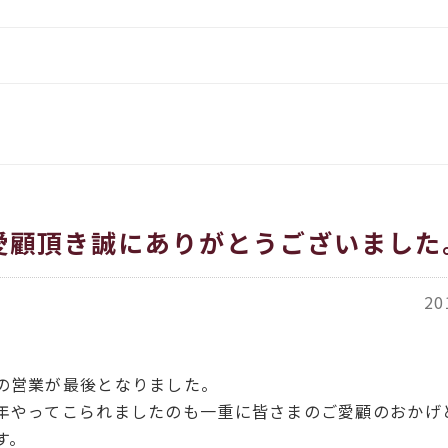
をお伝えします
イタリア、アメリカのインポー
覧
都繊維」
ORT商品一覧
月
ACH（カバチ）商品一覧
愛顧頂き誠にありがとうございました
20
の営業が最後となりました。
年やってこられましたのも一重に皆さまのご愛顧のおかげ
す。