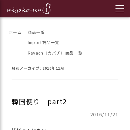
コ
都繊維の日々のニュースをお伝えします
フランス、イタリア、アメリカ
ホーム
商品一覧
ン
Import商品一覧
のインポートファッションとオ
テ
Kavach（カバチ）商品一覧
ン
リジナルブランドの「都繊維」
ツ
月別アーカイブ:
2016年11月
へ
ス
キ
ッ
韓国便り part2
プ
2016/11/21