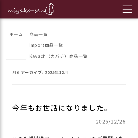
コ
都繊維の日々のニュースをお伝えします
フランス、イタリア、アメリカ
ホーム
商品一覧
ン
Import商品一覧
のインポートファッションとオ
テ
Kavach（カバチ）商品一覧
ン
リジナルブランドの「都繊維」
ツ
月別アーカイブ:
2025年12月
へ
ス
キ
ッ
今年もお世話になりました。
プ
2025/12/26