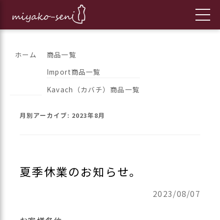
コ
都繊維の日々のニュースをお伝えします
フランス、イタリア、アメリカ
ホーム
商品一覧
ン
Import商品一覧
のインポートファッションとオ
テ
Kavach（カバチ）商品一覧
ン
リジナルブランドの「都繊維」
ツ
月別アーカイブ:
2023年8月
へ
ス
キ
ッ
夏季休業のお知らせ。
プ
2023/08/07