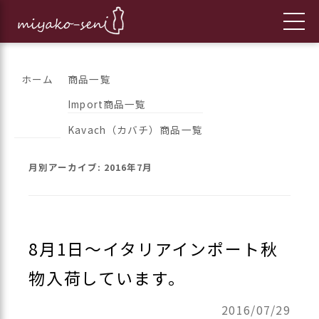
コ
都繊維の日々のニュースをお伝えします
フランス、イタリア、アメリカ
ホーム
商品一覧
ン
Import商品一覧
のインポートファッションとオ
テ
Kavach（カバチ）商品一覧
ン
リジナルブランドの「都繊維」
ツ
月別アーカイブ:
2016年7月
へ
ス
キ
ッ
8月1日～イタリアインポート秋
プ
物入荷しています。
2016/07/29