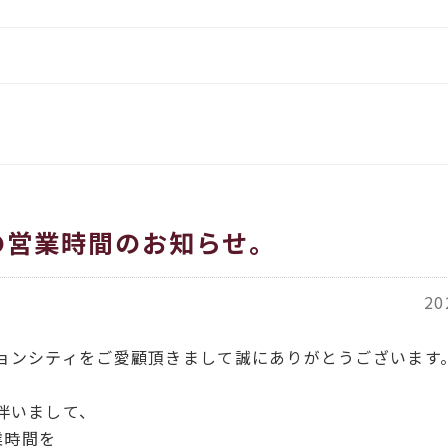
をお伝えします
イタリア、アメリカのインポー
覧
都繊維」
ORT商品一覧
ACH（カバチ）商品一覧
の営業時間のお知らせ。
20
ョンシティをご愛顧頂きまして誠にありがとうございます
伴いまして、
業時間を