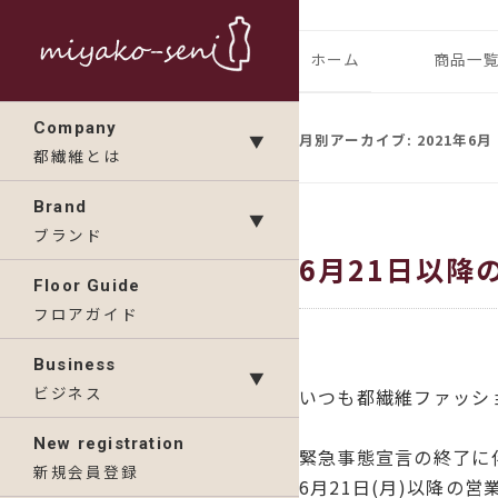
コ
ン
都繊維の日々のニュース
フランス、
ホーム
商品一
テ
ン
ランドの「
IMP
Company
ツ
月別アーカイブ:
2021年6月
▼
都繊維とは
へ
KAV
ス
Brand
▼
キ
ブランド
6月21日以降
ッ
Floor Guide
プ
フロアガイド
Business
▼
ビジネス
いつも都繊維ファッシ
New registration
緊急事態宣言の終了に
新規会員登録
6月21日(月)以降の営