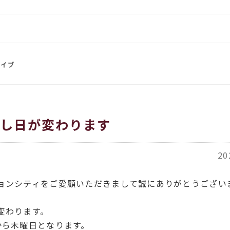
をお伝えします
イタリア、アメリカのインポー
覧
都繊維」
ORT商品一覧
カイブ
ACH（カバチ）商品一覧
出し日が変わります
20
ョンシティをご愛顧いただきまして誠にありがとうござい
変わります。
から木曜日となります。