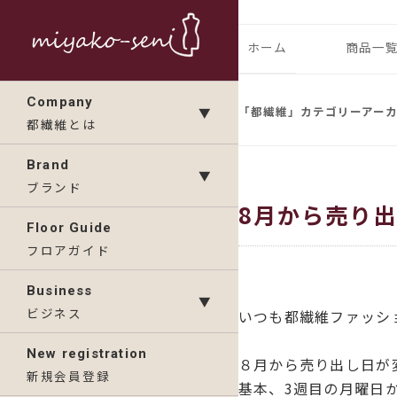
コ
ン
都繊維の日々のニュース
フランス、
ホーム
商品一
テ
ン
ランドの「
IMP
Company
ツ
「
都繊維
」カテゴリーアー
▼
都繊維とは
へ
KAV
ス
Brand
▼
キ
ブランド
8月から売り
ッ
Floor Guide
プ
フロアガイド
Business
▼
ビジネス
いつも都繊維ファッシ
New registration
８月から売り出し日が
新規会員登録
基本、3週目の月曜日