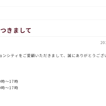
をお伝えします
イタリア、アメリカのインポー
覧
都繊維」
ORT商品一覧
につきまして
ACH（カバチ）商品一覧
20
ョンシティをご愛顧いただきまして、誠にありがとうござ
。
9時～17時
9時～17時