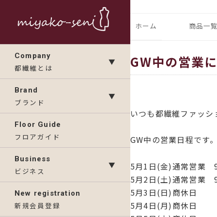
コ
ン
都繊維の日々のニュース
フランス、
ホーム
商品一
テ
ン
ランドの「
IMP
Company
GW中の営業
ツ
▼
都繊維とは
へ
KAV
ス
Brand
▼
キ
ブランド
いつも都繊維ファッシ
ッ
Floor Guide
プ
フロアガイド
GW中の営業日程です
Business
▼
5月1日(金)通常営業 
ビジネス
5月2日(土)通常営業 
5月3日(日)商休日
New registration
5月4日(月)商休日
新規会員登録