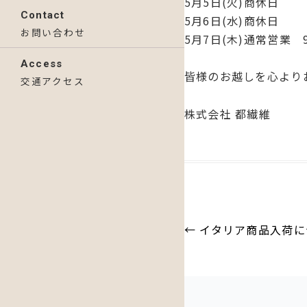
5月5日(火)商休日
Contact
5月6日(水)商休日
お問い合わせ
5月7日(木)通常営業 
Access
皆様のお越しを心より
交通アクセス
株式会社 都繊維
投
←
イタリア商品入荷に
稿
ナ
ビ
ゲ