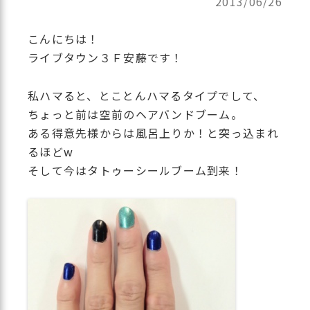
2013/06/26
ゲ
ー
こんにちは！
シ
ライブタウン３Ｆ安藤です！
ョ
ン
私ハマると、とことんハマるタイプでして、
ちょっと前は空前のヘアバンドブーム。
ある得意先様からは風呂上りか！と突っ込まれ
るほどw
そして今はタトゥーシールブーム到来！