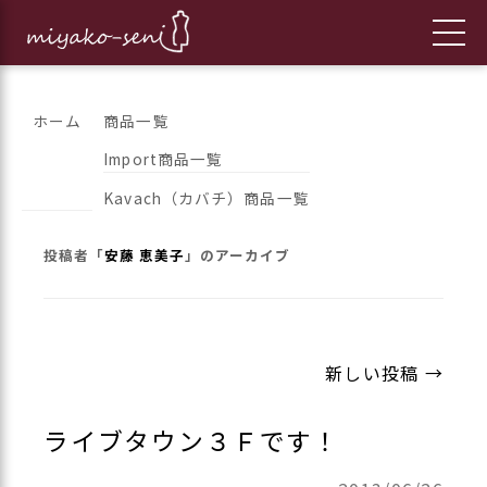
コ
都繊維の日々のニュースをお伝えします
フランス、イタリア、アメリカ
ホーム
商品一覧
ン
Import商品一覧
のインポートファッションとオ
テ
Kavach（カバチ）商品一覧
ン
リジナルブランドの「都繊維」
ツ
投稿者「
安藤 恵美子
」のアーカイブ
へ
ス
キ
ッ
投
新しい投稿
→
プ
稿
ナ
ライブタウン３Ｆです！
ビ