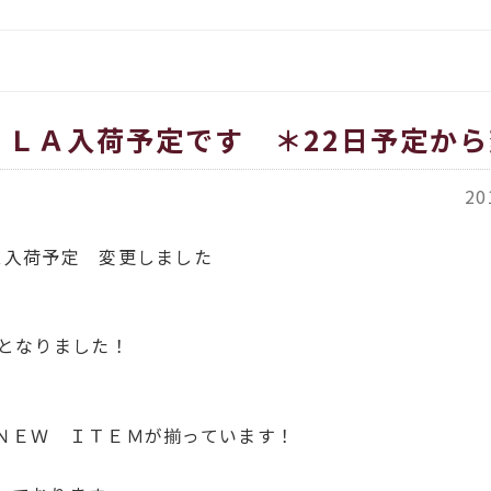
をお伝えします
イタリア、アメリカのインポー
覧
都繊維」
ORT商品一覧
）ＬＡ入荷予定です ＊22日予定か
ACH（カバチ）商品一覧
20
Ａ入荷予定 変更しました
定となりました！
ＮＥＷ ＩＴＥＭが揃っています！