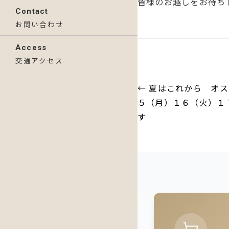
皆様のお越しをお待ち
Contact
お問い合わせ
Access
交通アクセス
投
←
夏はこれから オス
稿
５（月）１６（火）１
ナ
す
ビ
ゲ
ー
シ
ョ
ン