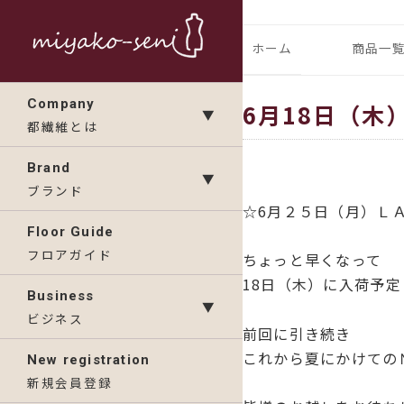
コ
ン
都繊維の日々のニュース
フランス、
ホーム
商品一
テ
ン
ランドの「
IMP
Company
6月18日（木
ツ
▼
都繊維とは
へ
KAV
ス
Brand
▼
キ
ブランド
☆6月２５日（月）Ｌ
ッ
Floor Guide
プ
フロアガイド
ちょっと早くなって
18日（木）に入荷予
Business
▼
ビジネス
前回に引き続き
これから夏にかけての
New registration
新規会員登録