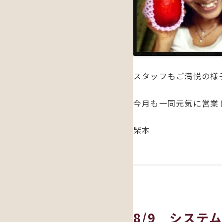
スタッフもご満悦の様
今月も一同元気に営業し
柴本
8/9 システ