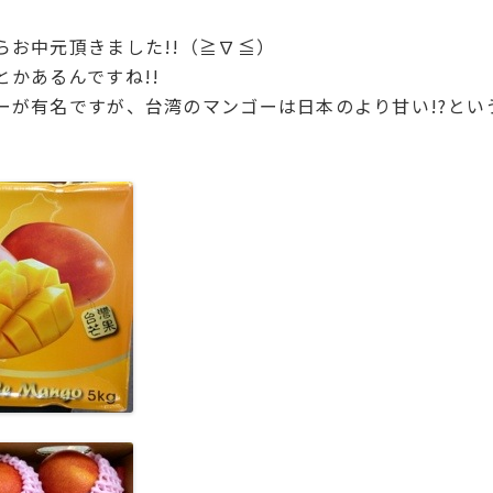
らお中元頂きました!!（≧∇≦）
かあるんですね!!
ーが有名ですが、台湾のマンゴーは日本のより甘い!?とい