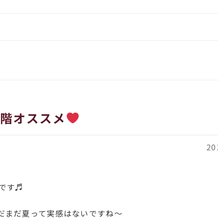
をお伝えします
イタリア、アメリカのインポー
覧
都繊維」
ORT商品一覧
ACH（カバチ）商品一覧
4階オススメ
20
です♬
だまだ夏って実感はないですね〜