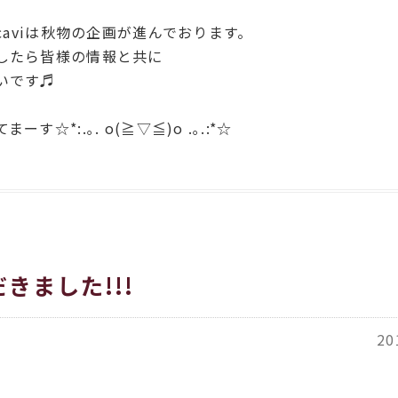
icaviは秋物の企画が進んでおります。
したら皆様の情報と共に
いです♬
☆*:.｡. o(≧▽≦)o .｡.:*☆
きました!!!
20