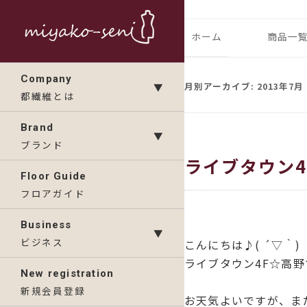
コ
ン
都繊維の日々のニュース
フランス、
ホーム
商品一
テ
ン
ランドの「
IMP
Company
ツ
月別アーカイブ:
2013年7月
▼
都繊維とは
へ
KAV
ス
Brand
▼
キ
ブランド
ライブタウン
ッ
Floor Guide
プ
フロアガイド
Business
▼
ビジネス
こんにちは♪( ´▽｀)
ライブタウン4F☆高野
New registration
新規会員登録
お天気よいですが、ま