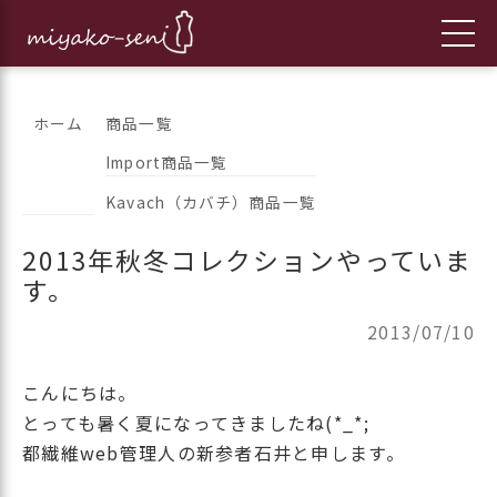
コ
都繊維の日々のニュースをお伝えします
フランス、イタリア、アメリカ
ホーム
商品一覧
ン
Import商品一覧
のインポートファッションとオ
テ
Kavach（カバチ）商品一覧
ン
リジナルブランドの「都繊維」
ツ
2013年秋冬コレクションやっていま
へ
す。
ス
キ
2013/07/10
ッ
プ
こんにちは。
とっても暑く夏になってきましたね(*_*;
都繊維web管理人の新参者石井と申します。