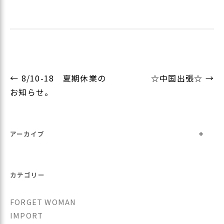
投
←
8/10-18 夏期休業の
☆中国出張☆
→
稿
お知らせ。
ナ
ビ
+
ゲ
アーカイブ
ー
シ
カテゴリー
ョ
ン
FORGET WOMAN
IMPORT