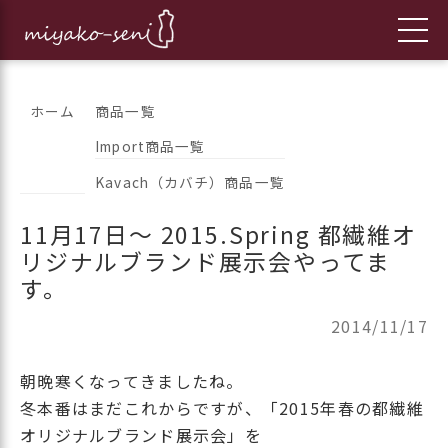
コ
都繊維の日々のニュースをお伝えします
フランス、イタリア、アメリカ
ホーム
商品一覧
ン
Import商品一覧
のインポートファッションとオ
テ
Kavach（カバチ）商品一覧
ン
リジナルブランドの「都繊維」
ツ
11月17日～ 2015.Spring 都繊維オ
へ
リジナルブランド展示会やってま
ス
す。
キ
ッ
2014/11/17
プ
朝晩寒くなってきましたね。
冬本番はまだこれからですが、「2015年春の都繊維
オリジナルブランド展示会」を