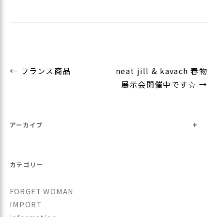
投
←
フランス商品
neat jill & kavach 春物
稿
展示会開催中です☆
→
ナ
ビ
+
ゲ
アーカイブ
ー
シ
カテゴリー
ョ
ン
FORGET WOMAN
IMPORT