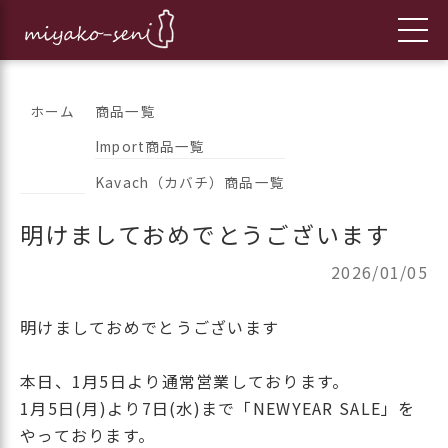
コ
都繊維の日々のニュースをお伝えします
フランス、イタリア、アメリカ
ホーム
商品一覧
ン
Import商品一覧
のインポートファッションとオ
テ
Kavach（カバチ）商品一覧
ン
リジナルブランドの「都繊維」
ツ
明けましておめでとうございます
へ
ス
2026/01/05
キ
ッ
明けましておめでとうございます
プ
本日、1月5日より通常営業しております。
1月5日(月)より7日(水)まで「NEWYEAR SALE」を
やっております。