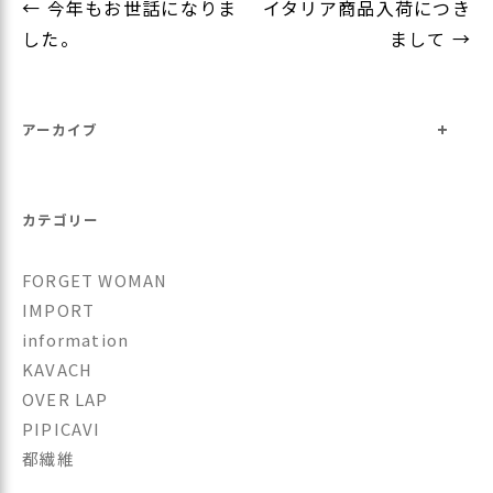
投
←
今年もお世話になりま
イタリア商品入荷につき
稿
した。
まして
→
ナ
ビ
+
ゲ
アーカイブ
ー
シ
カテゴリー
ョ
ン
FORGET WOMAN
IMPORT
information
KAVACH
OVER LAP
PIPICAVI
都繊維