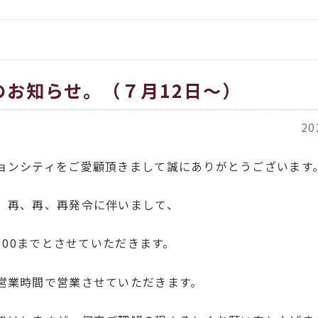
をお伝えします
イタリア、アメリカのインポー
覧
都繊維」
ORT商品一覧
のお知らせ。（７月12日～）
ACH（カバチ）商品一覧
20
ョンシティをご愛顧頂きまして誠にありがとうございます
、再、再、再発令に伴いまして、
6：00までとさせていただきます。
営業時間で営業させていただきます。