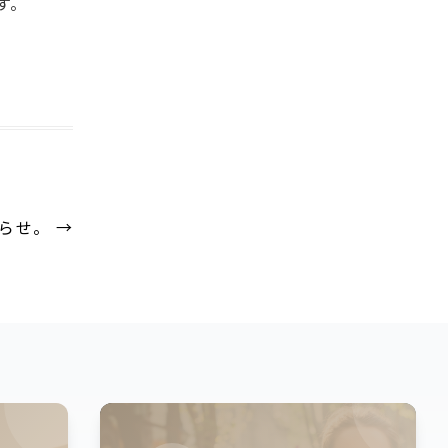
す。
しらせ。
→