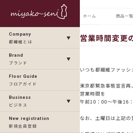
コ
ン
都繊維の日々のニュース
フランス、
ホーム
商品一
テ
ン
ランドの「
IMP
Company
営業時間変更
ツ
▼
都繊維とは
へ
KAV
ス
Brand
▼
キ
ブランド
いつも都繊維ファッシ
ッ
Floor Guide
プ
フロアガイド
東京都緊急事態宣言再
営業時間を
Business
▼
午前10：00～午後1
ビジネス
なお、土曜日は上記の
New registration
新規会員登録