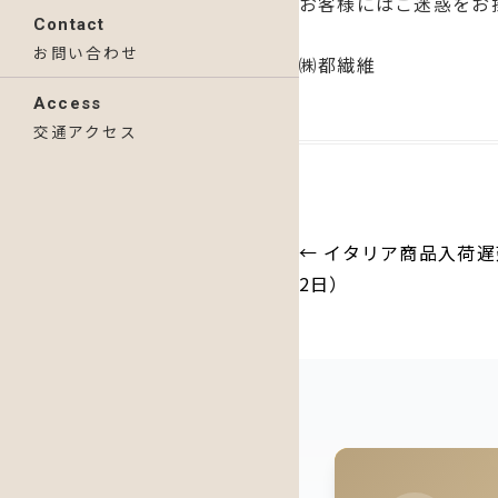
お客様にはご迷惑をお
Contact
お問い合わせ
㈱都繊維
Access
交通アクセス
投
←
イタリア商品入荷遅
稿
2日）
ナ
ビ
ゲ
ー
シ
ョ