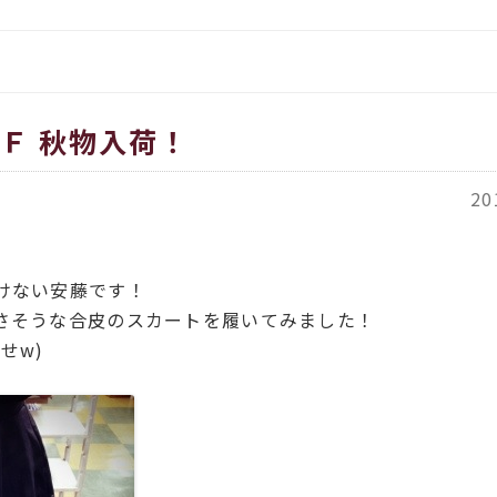
をお伝えします
イタリア、アメリカのインポー
覧
都繊維」
ORT商品一覧
Ｆ 秋物入荷！
ACH（カバチ）商品一覧
20
けない安藤です！
さそうな合皮のスカートを履いてみました！
せw)