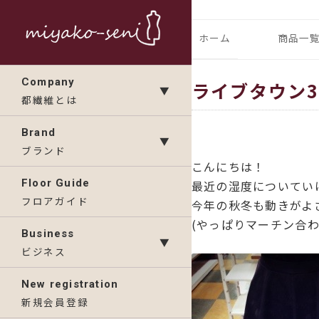
コ
ン
都繊維の日々のニュース
フランス、
ホーム
商品一
テ
ン
ランドの「
IMP
Company
ライブタウン3
ツ
▼
都繊維とは
へ
KAV
ス
Brand
▼
キ
ブランド
こんにちは！
ッ
Floor Guide
最近の湿度についてい
プ
フロアガイド
今年の秋冬も動きがよ
(やっぱりマーチン合わ
Business
▼
ビジネス
New registration
新規会員登録