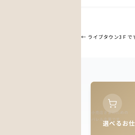
投
←
ライブタウン3Ｆで
稿
ナ
ビ
ゲ
ー
シ
ョ
ン
選べるお