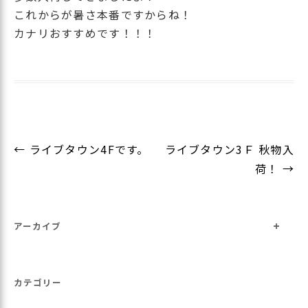
これからが暑さ本番ですからね！
カナリおすすめです！！！
投
←
ライブタウン4Fです。
ライブタウン3Ｆ 秋物入
稿
荷！
→
ナ
ビ
+
ゲ
アーカイブ
ー
シ
カテゴリー
ョ
ン