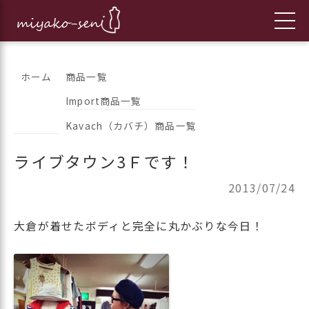
コ
都繊維の日々のニュースをお伝えします
フランス、イタリア、アメリカ
ホーム
商品一覧
ン
Import商品一覧
のインポートファッションとオ
テ
Kavach（カバチ）商品一覧
ン
リジナルブランドの「都繊維」
ツ
ライブタウン3Ｆです！
へ
ス
2013/07/24
キ
ッ
大倉が着せたボディと完全に丸かぶりな今日！
プ