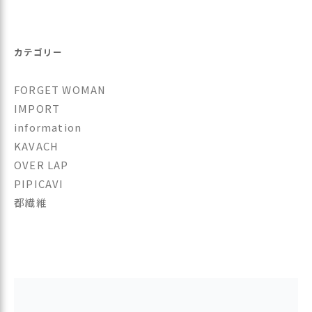
シ
ョ
カテゴリー
ン
FORGET WOMAN
IMPORT
information
KAVACH
OVER LAP
PIPICAVI
都繊維