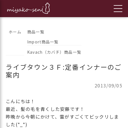
コ
都繊維の日々のニュースをお伝えします
フランス、イタリア、アメリカ
ホーム
商品一覧
ン
Import商品一覧
のインポートファッションとオ
テ
Kavach（カバチ）商品一覧
ン
リジナルブランドの「都繊維」
ツ
ライブタウン３Ｆ:定番インナーのご
へ
案内
ス
キ
2013/09/05
ッ
プ
こんにちは！
最近、髪の毛を青くした安藤です！
昨晩から今朝にかけて、雷がすごくてビックリしま
した(*_*)