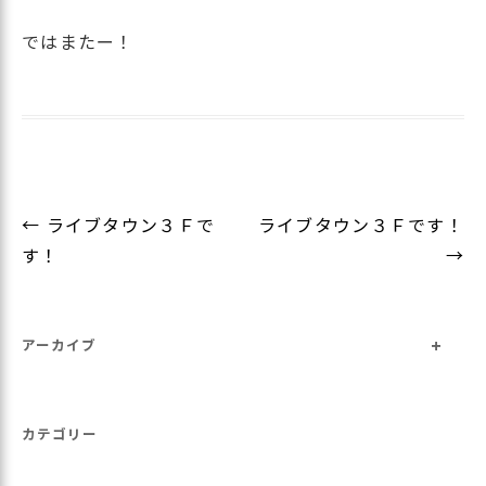
ではまたー！
投
←
ライブタウン３Ｆで
ライブタウン３Ｆです！
稿
す！
→
ナ
ビ
+
ゲ
アーカイブ
ー
シ
カテゴリー
ョ
ン