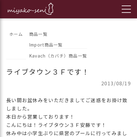
コ
都繊維の日々のニュースをお伝えします
フランス、イタリア、アメリカ
ホーム
商品一覧
ン
Import商品一覧
のインポートファッションとオ
テ
Kavach（カバチ）商品一覧
ン
リジナルブランドの「都繊維」
ツ
ライブタウン３Ｆです！
へ
ス
2013/08/19
キ
ッ
長い間お盆休みをいただきましてご迷惑をお掛け致
プ
しました。
本日から営業しております！
こんにちは！ライブタウン３Ｆ安藤です！
休み中は小学生ぶりに県営のプールに行ってみまし