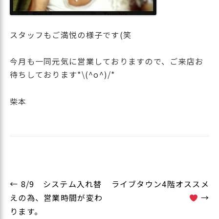
スタッフもご満悦の様子です(笑
今月も一同元気に営業しておりますので、ご来店お
待ちしております*\(^o^)/*
柴本
投
←
8/9 システム入れ替
ライブタウン4階オススメ
稿
えの為、営業時間が変わ
→
ナ
ります。