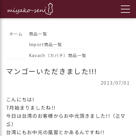
コ
都繊維の日々のニュースをお伝えします
フランス、イタリア、アメリカ
ホーム
商品一覧
ン
Import商品一覧
のインポートファッションとオ
テ
Kavach（カバチ）商品一覧
ン
リジナルブランドの「都繊維」
ツ
マンゴーいただきました!!!
へ
ス
2013/07/01
キ
ッ
こんにちは!
プ
7月始まりましたね!!
今日は台湾のお客様からお中元頂きました!!（≧∇
≦）
台湾にもお中元の風習とかあるんですね!!