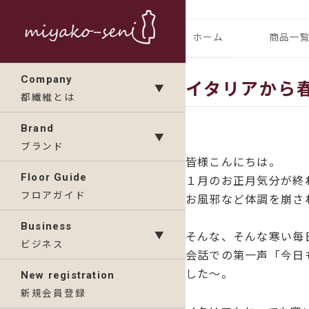
コ
ン
都繊維の日々のニュース
フランス、
ホーム
商品一
テ
ン
ランドの「
IMP
Company
イタリアから
ツ
▼
都繊維とは
へ
KAV
ス
Brand
▼
キ
ブランド
皆様こんにちは。
ッ
Floor Guide
１月のお正月気分が終
プ
フロアガイド
お風邪など体調を崩さ
Business
▼
そんな、そんな寒い毎
ビジネス
会話での第一声「今日
した～。
New registration
新規会員登録