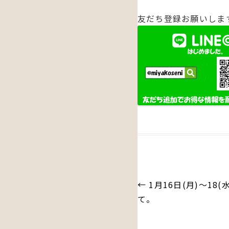
友だち登録お願いしま
投
←
1月16日(月)～18
稿
て。
ナ
ビ