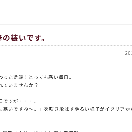
をお伝えします
イタリア、アメリカのインポー
覧
都繊維」
ORT商品一覧
春の装いです。
ACH（カバチ）商品一覧
20
わった途端！とっても寒い毎日。
れていませんか？
日ですが・・・、
も寒いですね～。」を吹き飛ばす明るい様子がイタリアか